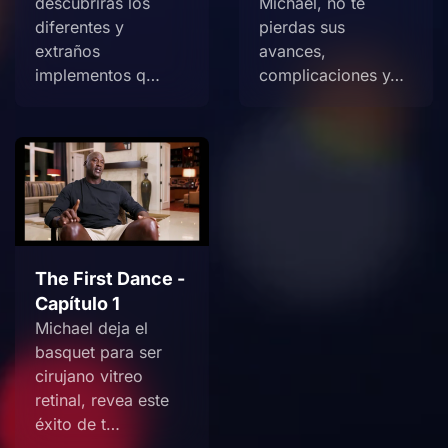
descubrirás los
Michael, no te
diferentes y
pierdas sus
extraños
avances,
implementos q…
complicaciones y…
The First Dance -
Capítulo 1
Michael deja el
basquet para ser
cirujano vitreo
retinal, revea este
éxito de t…